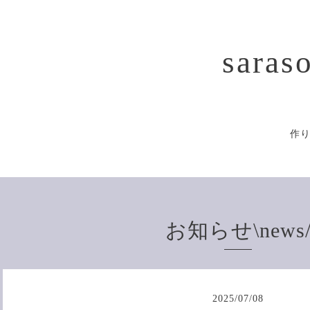
saras
作
お知らせ\news
2025
/
07
/
08