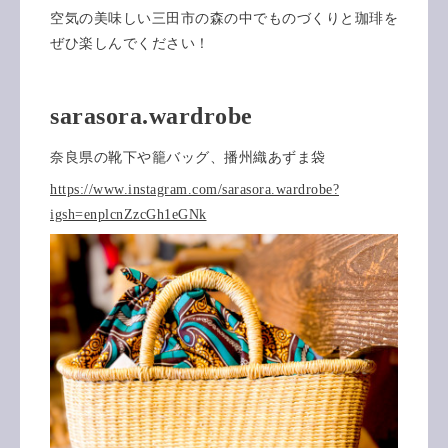
空気の美味しい三田市の森の中でものづくりと珈琲を
ぜひ楽しんでください！
sarasora.wardrobe
奈良県の靴下や籠バッグ、播州織あずま袋
https://www.instagram.com/sarasora.wardrobe?
igsh=enplcnZzcGh1eGNk