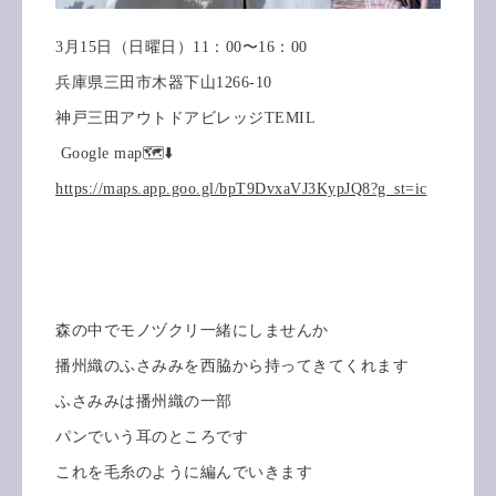
3月15日（日曜日）11：00〜16：00
兵庫県三田市木器下山1266-10
神戸三田アウトドアビレッジTEMIL
Google map🗺️⬇️
https://maps.app.goo.gl/bpT9DvxaVJ3KypJQ8?g_st=ic
森の中でモノヅクリ一緒にしませんか
播州織のふさみみを西脇から持ってきてくれます
ふさみみは播州織の一部
パンでいう耳のところです
これを毛糸のように編んでいきます