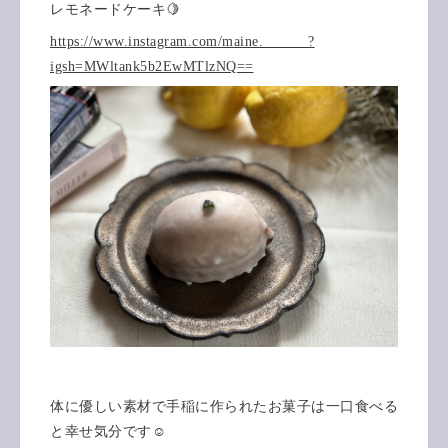
レモネードケーキ🍋
https://www.instagram.com/maine.______?
igsh=MWltank5b2EwMTlzNQ==
体に優しい素材で手稲に作られたお菓子は一口食べる
と幸せ気分です☺️