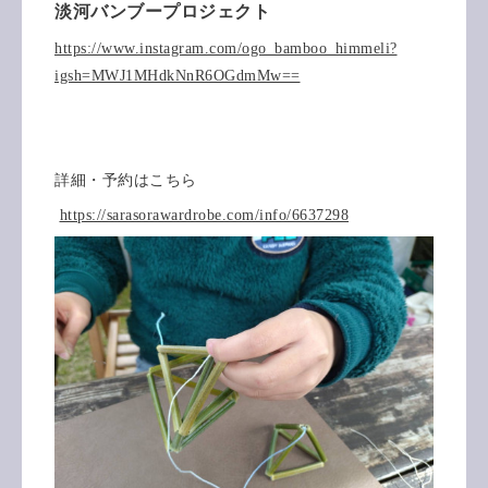
淡河バンブープロジェクト
https://www.instagram.com/ogo_bamboo_himmeli?
igsh=MWJ1MHdkNnR6OGdmMw==
詳細・予約はこちら
https://sarasorawardrobe.com/info/6637298