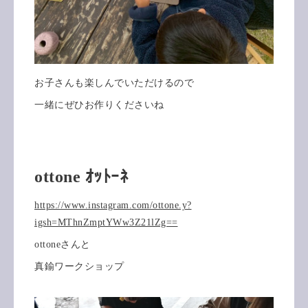
お子さんも楽しんでいただけるので
一緒にぜひお作りくださいね
ottone ｵｯﾄｰﾈ
https://www.instagram.com/ottone.y?
igsh=MThnZmptYWw3Z21lZg==
ottoneさんと
真鍮ワークショップ