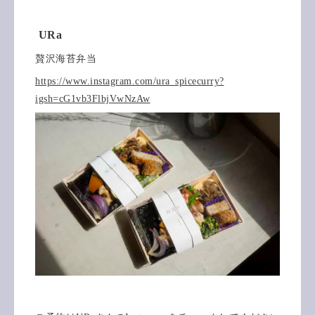
URa
贅沢海苔弁当
https://www.instagram.com/ura_spicecurry?
igsh=cG1vb3FlbjVwNzAw