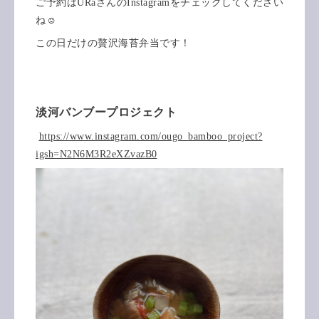
ご予約はURaさんのInstagramをチェックしてください
ね☺️
この日だけの贅沢海苔弁当です！
淡河バンブープロジェクト
https://www.instagram.com/ougo_bamboo_project?
igsh=N2N6M3R2eXZvazB0