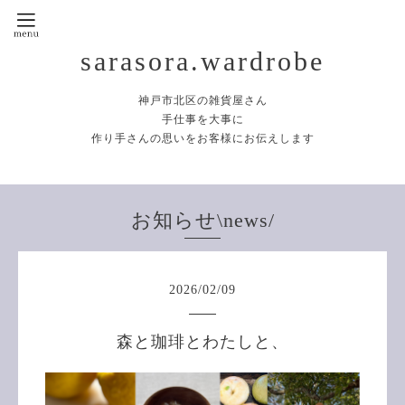
sarasora.wardrobe
神戸市北区の雑貨屋さん
手仕事を大事に
作り手さんの思いをお客様にお伝えします
お知らせ\news/
2026
/
02
/
09
森と珈琲とわたしと、