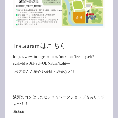
Instagramはこちら
https://www.instagram.com/forest_coffee_myself?
igsh=MW9kNzUyODNnbmNxdg==
出店者さん紹介や場所の紹介など！
淡河の竹を使ったヒンメリワークショップもあります
よ〜！！
🎋🎋🎋