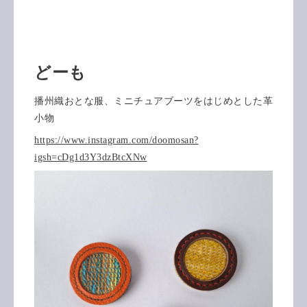
どーも
播州織おとな服、ミニチュアブーツをはじめとした革
小物
https://www.instagram.com/doomosan?
igsh=cDg1d3Y3dzBtcXNw